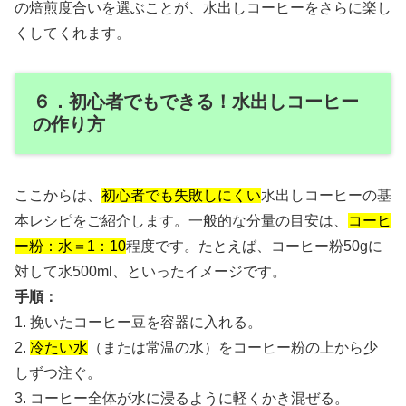
の焙煎度合いを選ぶことが、水出しコーヒーをさらに楽し
くしてくれます。
６．初心者でもできる！水出しコーヒー
の作り方
ここからは、
初心者でも失敗しにくい
水出しコーヒーの基
本レシピをご紹介します。一般的な分量の目安は、
コーヒ
ー粉：水＝1：10
程度です。たとえば、コーヒー粉50gに
対して水500ml、といったイメージです。
手順：
1. 挽いたコーヒー豆を容器に入れる。
2.
冷たい水
（または常温の水）をコーヒー粉の上から少
しずつ注ぐ。
3. コーヒー全体が水に浸るように軽くかき混ぜる。