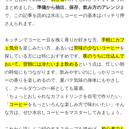
まとめました。
準備から抽出、保存、飲み方のアレンジ
ま
で、この記事を読めば水出しコーヒーの基本はバッチリ押
さえられます。
キッチンでコーヒー豆を挽く香りが好きな方、
手軽にカフ
ェ気分
を楽しみたい方、あるいは
苦味の少ないコーヒー
を
探している方には特におすすめです。
夜のうちに仕込んで
おいて、翌朝には冷たいまま飲める
という点は、忙しい朝
の時短にもつながります。飲みやすいのにしっかりコーヒ
ーの香りを楽しめるので、夏バテ気味の身体にもやさし
く、クールダウンの一杯としても最適。
「ちょっとおしゃれなカフェドリンクを自宅で作りたい」
「
コーヒー
をもっといろんな楽しみ方で味わいたい」そん
な方は、ぜひ水出しコーヒーをマスターしてみましょう。
これから詳しくご紹介するステップを踏めば、
初心者でも