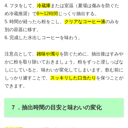
4. フタをして、
冷蔵庫
または室温（夏場は傷みを防ぐた
め冷蔵推奨）で
8〜12時間
じっくり抽出する。
5. 時間が経ったら粉をこし、
クリアなコーヒー液
のみを
別の容器に移す。
6. 完成した水出しコーヒーを味わう。
注意点として、
雑味や濁り
を防ぐために、抽出後はすみや
かに粉を取り除いておきましょう。粉をずっと浸しっぱな
しにしていると、味わいが変化してしまいます。飲む前に
しっかり濾すことで、
スッキリした口当たり
を保つことが
できます。
７．抽出時間の目安と味わいの変化