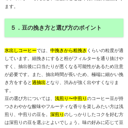
ます。
５．豆の挽き方と選び方のポイント
水出しコーヒー
では、
中挽きから粗挽き
くらいの粒度が適
しています。細挽きにすると粉がフィルターを通り抜けや
すく、抽出後に口当たりが悪くなる可能性があるため注意
が必要です。また、抽出時間が長いため、極端に細かい挽
き方をすると
過抽出
となり、渋みが強く出やすくなりま
す。
豆の選び方については、
浅煎り〜中煎り
のコーヒー豆が持
つさわやかな酸味やフルーティな香りを楽しみたい方は浅
煎り、中煎りの豆を。
深煎り
のしっかりしたコクを好む方
は深煎りの豆を選ぶとよいでしょう。味の好みに応じて豆