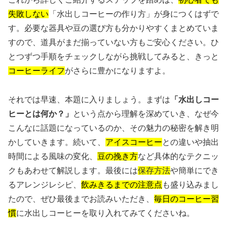
失敗しない
「水出しコーヒーの作り方」が身につくはずで
す。必要な器具や豆の選び方も分かりやすくまとめていま
すので、道具がまだ揃っていない方もご安心ください。ひ
とつずつ手順をチェックしながら挑戦してみると、きっと
コーヒーライフ
がさらに豊かになりますよ。
それでは早速、本題に入りましょう。まずは
「水出しコー
ヒーとは何か？」
という点から理解を深めていき、なぜ今
こんなに話題になっているのか、その魅力の秘密を解き明
かしていきます。続いて、
アイスコーヒー
との違いや抽出
時間による風味の変化、
豆の挽き方
など具体的なテクニッ
クもあわせて解説します。最後には
保存方法
や簡単にでき
るアレンジレシピ、
飲みきるまでの注意点
も盛り込みまし
たので、ぜひ最後までお読みいただき、
毎日のコーヒー習
慣
に水出しコーヒーを取り入れてみてくださいね。