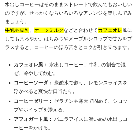
水出しコーヒーはそのままストレートで飲んでもおいしい
のですが、せっかくならいろいろなアレンジを楽しんでみ
ましょう。
牛乳や豆乳
、
オーツミルク
などと合わせて
カフェオレ
風に
してもまろやか。はちみつやメープルシロップで甘みをプ
ラスすると、コーヒーのほろ苦さとコクが引き立ちます。
カフェオレ風：
水出しコーヒー1: 牛乳1の割合で混
ぜ、冷やして飲む。
コーヒーソーダ：
炭酸水で割り、レモンスライスを
浮かべると爽快な口当たり。
コーヒーゼリー：
ゼラチンや寒天で固めて、シロッ
プやホイップを添える。
アフォガート風：
バニラアイスに濃いめの水出しコ
ーヒーをかける。