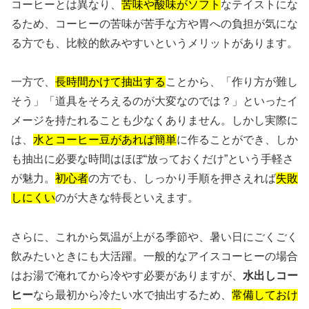
コーヒーとは異なり、
苦味や酸味がソフト
なテイストにな
るため、コーヒーの苦味が苦手な方や胃への負担が気にな
る方でも、比較的飲みやすいというメリットがあります。
一方で、
長時間かけて抽出する
ことから、「作り方が難し
そう」「道具をそろえるのが大変なのでは？」といったイ
メージを持たれることも少なくありません。しかし実際に
は、
水とコーヒー豆があれば簡単
に作ることができ、しか
も抽出に必要な時間はほぼ“放っておくだけ”という手軽さ
が魅力。
初心者
の方でも、しっかり手順を押さえれば
失敗
しにくい
のが大きな特長といえます。
さらに、これから気温が上がる季節や、暑い日にごくごく
飲みたいときにも大活躍。一般的なアイスコーヒーの場合
はお湯で淹れてから冷やす必要がありますが、
水出しコー
ヒー
なら最初から冷たい水で抽出するため、
常備しておけ