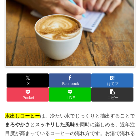
X
Facebook
はてブ
Pocket
LINE
コピー
水出しコーヒー
は、冷たい水でじっくりと抽出することで
まろやかさ
と
スッキリした風味
を同時に楽しめる、近年注
目度が高まっているコーヒーの淹れ方です。お湯で淹れる