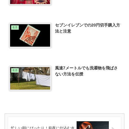
セブンイレブンでの20円切手購入方
生活
法と注意
風速7メートルでも洗濯物を飛ばさ
生活
ない方法を伝授
忙しい朝にぴったり！前夜に仕込む水