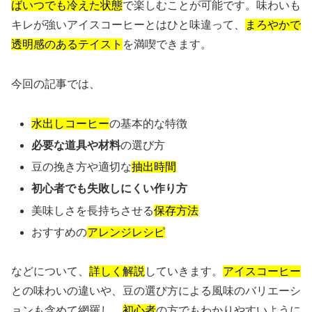
ばいつでも冷えた状態
で楽しむことが可能です。味わいも
キレが強いアイスコーヒーとはひと味違って、
まろやかで
透明感のあるテイスト
を満喫できます。
今回の記事では、
水出しコーヒー
の基本的な特徴
必要な道具や材料
の選び方
豆の挽き方や適切な
抽出時間
初心者でも失敗しにくい作り方
美味しさを長持ちさせる
保存方法
おすすめの
アレンジレシピ
などについて、
詳しく解説
していきます。
アイスコーヒー
との味わいの違いや、豆の選び方による風味のバリエーシ
ョンも含めて網羅し、
初心者
の方でもわかりやすいように