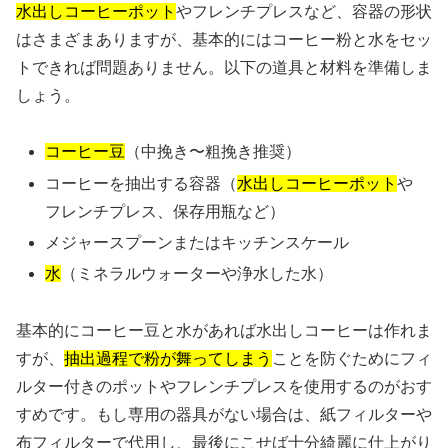
水出しコーヒーポット
やフレンチプレスなど、容器の形状
はさまざまありますが、基本的にはコーヒー粉と水をセッ
トできれば問題ありません。以下の道具と材料を準備しま
しょう。
コーヒー豆
（中挽き〜粗挽き推奨）
コーヒーを抽出する容器（
水出しコーヒーポット
や
フレンチプレス、保存用瓶など）
メジャースプーンまたはキッチンスケール
水
（ミネラルウォーターや浄水した水）
基本的にコーヒー豆と水があれば水出しコーヒーは作れま
すが、
抽出過程で粉が舞ってしまう
ことを防ぐためにフィ
ルター付きのポットやフレンチプレスを使用するのがおす
すめです。もし専用の器具がない場合は、紙フィルターや
布フィルターで代用し、最後にこせば十分綺麗に仕上がり