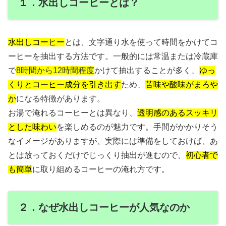
１．水出しコーヒーとは？
水出しコーヒー
とは、文字通り水を使って時間をかけてコ
ーヒーを抽出する方法です。一般的には常温または冷蔵庫
で
8時間から12時間程度
かけて抽出することが多く、
ゆっ
くりとコーヒー成分を引き出す
ため、
苦味や酸味がまろや
か
になる特徴があります。
お湯で淹れるコーヒーとは異なり、
透明感のあるスッキリ
とした味わい
を楽しめるのが魅力です。手間がかかりそう
なイメージがありますが、実際には準備をしておけば、あ
とは放っておくだけでじっくり抽出が進むので、
初心者で
も簡単
に取り組めるコーヒーの淹れ方です。
２．なぜ水出しコーヒーが人気なのか